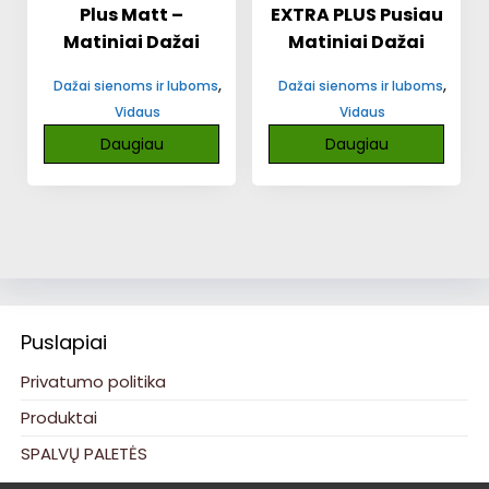
Plus Matt –
EXTRA PLUS Pusiau
Matiniai Dažai
Matiniai Dažai
,
,
Dažai sienoms ir luboms
Dažai sienoms ir luboms
Vidaus
Vidaus
Daugiau
Daugiau
Puslapiai
Privatumo politika
Produktai
SPALVŲ PALETĖS