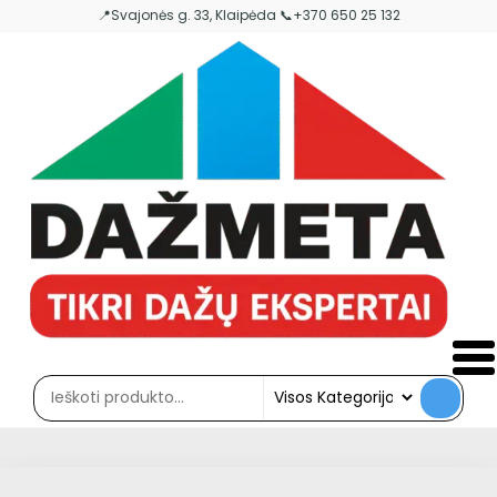
Skip
📍Svajonės g. 33, Klaipėda 📞+370 650 25 132
to
the
content