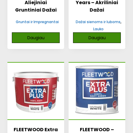
Aliejiniai
Years – Akriliniai
Gruntiniai Dažai
Dažai
,
Gruntai ir Impregnantai
Dažai sienoms ir luboms
Lauko
Daugiau
Daugiau
FLEETWOOD Extra
FLEETWOOD –