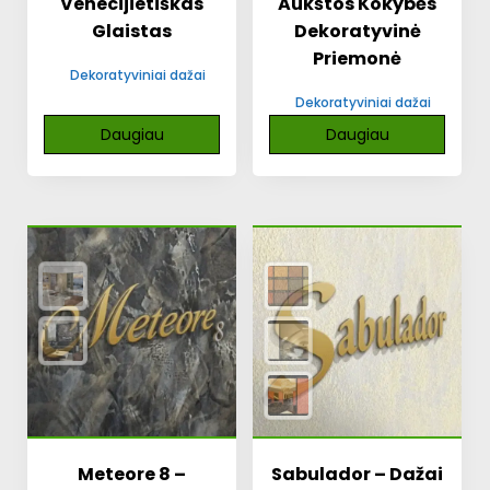
Venecijietiškas
Aukštos Kokybės
Glaistas
Dekoratyvinė
Priemonė
Dekoratyviniai dažai
Dekoratyviniai dažai
Daugiau
Daugiau
Meteore 8 –
Sabulador – Dažai