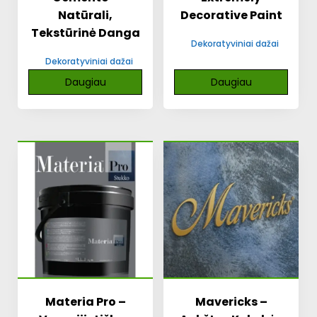
Natūrali,
Decorative Paint
Tekstūrinė Danga
Dekoratyviniai dažai
Dekoratyviniai dažai
Daugiau
Daugiau
Materia Pro –
Mavericks –