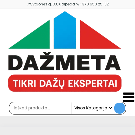
Skip
📍Svajonės g. 33, Klaipėda 📞+370 650 25 132
to
the
content