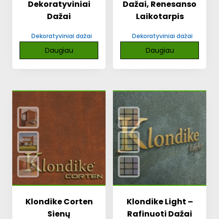
Dekoratyviniai
Dažai, Renesanso
Dažai
Laikotarpis
Dekoratyviniai dažai
Dekoratyviniai dažai
Daugiau
Daugiau
Klondike Corten
Klondike Light –
Sienų
Rafinuoti Dažai