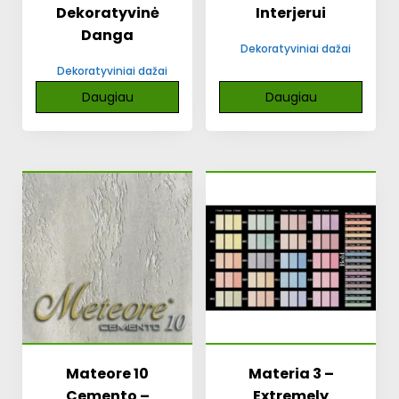
Dekoratyvinė
Interjerui
Danga
Dekoratyviniai dažai
Dekoratyviniai dažai
Daugiau
Daugiau
Mateore 10
Materia 3 –
Cemento –
Extremely