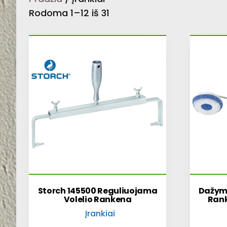
Rodoma 1–12 iš 31
Storch 145500 Reguliuojama
Dažym
Volelio Rankena
Ran
Įrankiai