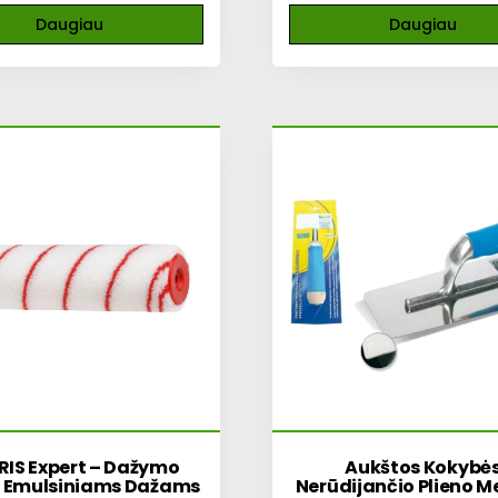
Daugiau
Daugiau
IS Expert – Dažymo
Aukštos Kokybė
s Emulsiniams Dažams
Nerūdijančio Plieno M