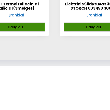
T Termoizoliaciniai
Elektrinis Šildytuvas 
aiščiai (Smeiges)
STORCH 603450 30
Įrankiai
Įrankiai
Daugiau
Daugiau