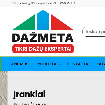
Skip
📍Svajonės g. 33, Klaipėda 📞+370 650 25 132
to
the
content
APIE MUS
PRODUKTAI
KONTAKTAI
PAT
Įrankiai
Pradžia
/ Įrankiai