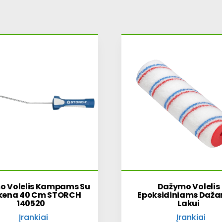
o Volelis Kampams Su
Dažymo Volelis
kena 40 Cm STORCH
Epoksidiniams Dažam
140520
Lakui
Įrankiai
Įrankiai