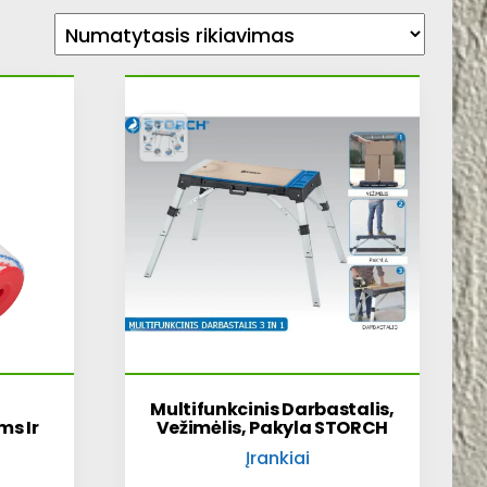
Multifunkcinis Darbastalis,
s Ir
Vežimėlis, Pakyla STORCH
Įrankiai