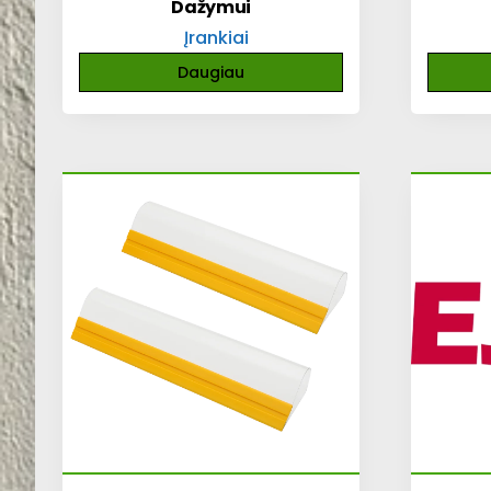
Dažymui
Įrankiai
Daugiau