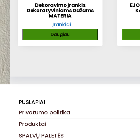
Dekoravimo Įrankis
EJO
Dekoratyviniams Dažams
K
MATERIA
Įrankiai
Daugiau
PUSLAPIAI
Privatumo politika
Produktai
SPALVŲ PALETĖS