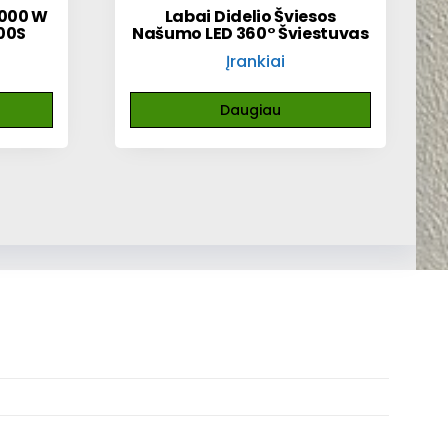
3000 W
Labai Didelio Šviesos
00S
Našumo LED 360° Šviestuvas
Įrankiai
Daugiau