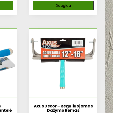
Daugiau
s
Axus Decor – Reguliuojamas
entelė
Dažymo Rėmas