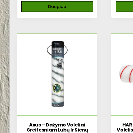
Daugiau
Axus – Dažymo Voleliai
HARR
Greitesniam Lubų Ir Sienų
Voleli