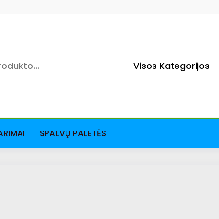
ARIMAI
SPALVŲ PALETĖS