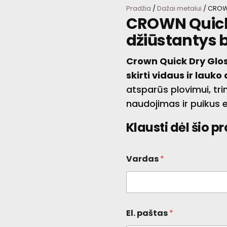
Pradžia
/
Dažai metalui
/ CROWN
CROWN Quick 
džiūstantys 
Crown Quick Dry Gloss
skirti vidaus ir lauk
atsparūs plovimui, tri
naudojimas ir puikus e
Klausti dėl šio p
Vardas
*
El. paštas
*