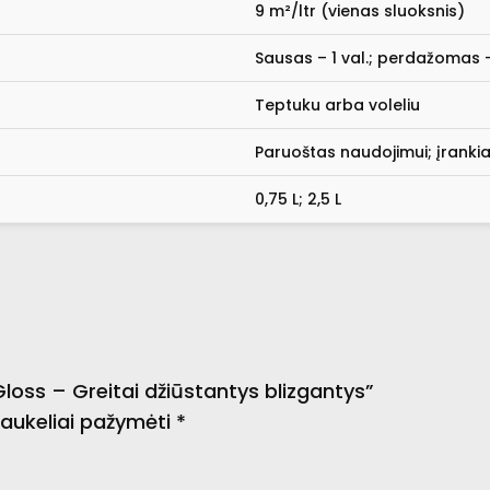
9 m²/ltr (vienas sluoksnis)
Sausas – 1 val.; perdažomas –
Teptuku arba voleliu
Paruoštas naudojimui; įranki
0,75 L; 2,5 L
oss – Greitai džiūstantys blizgantys”
 laukeliai pažymėti
*