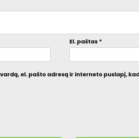
El. paštas
*
ardą, el. pašto adresą ir interneto puslapį, kad 