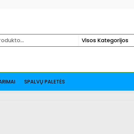
ARIMAI
SPALVŲ PALETĖS