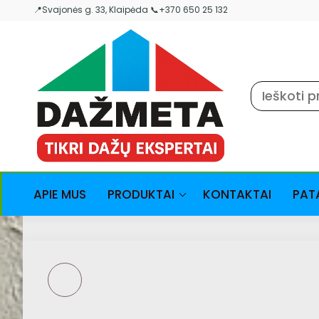
Skip
📍Svajonės g. 33, Klaipėda 📞+370 650 25 132
to
the
content
APIE MUS
PRODUKTAI
KONTAKTAI
PAT
CROWN NON DRIP
SATIN -