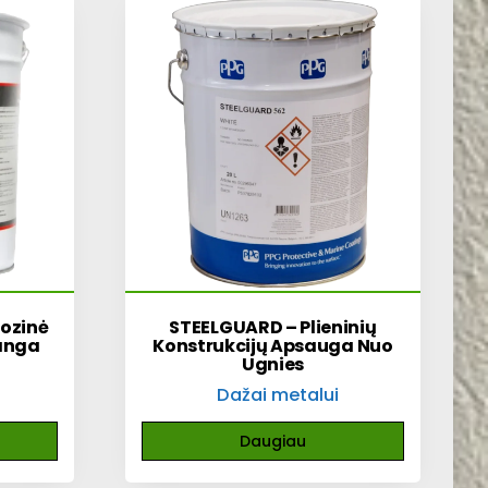
rozinė
STEELGUARD – Plieninių
Danga
Konstrukcijų Apsauga Nuo
Ugnies
Dažai metalui
Daugiau