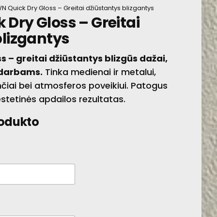
 Quick Dry Gloss – Greitai džiūstantys blizgantys
Dry Gloss – Greitai
APSAUGINĖ DAŽYVĖ
blizgantys
 – greitai džiūstantys blizgūs dažai,
o darbams.
Tinka medienai ir metalui,
nčiai bei atmosferos poveikiui. Patogus
stetinės apdailos rezultatas.
rodukto