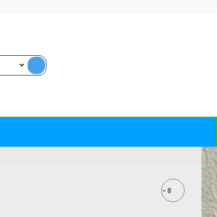
PLASTOR PUR T SUV - 8
METŲ MEDIENOS