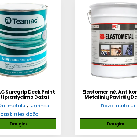
 Suregrip Deck Paint
Elastomerinė, Antiko
ntipraslydimo Dažai
Metalinių Paviršių 
,
žai metalui
Jūrinės
Dažai metalui
paskirties dažai
Daugiau
Daugiau