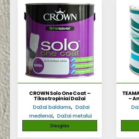
CROWN Solo One Coat –
TEAMAC
Tiksotropiniai Dažai
– A
,
Dažai baldams
Dažai
Da
,
medienai
Dažai metalui
Daugiau