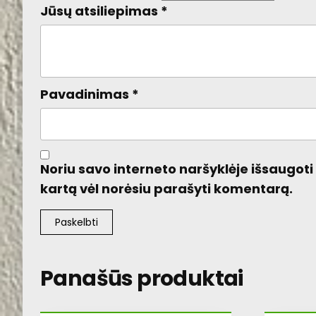
Jūsų atsiliepimas
*
Pavadinimas
*
Noriu savo interneto naršyklėje išsaugoti v
kartą vėl norėsiu parašyti komentarą.
Panašūs produktai