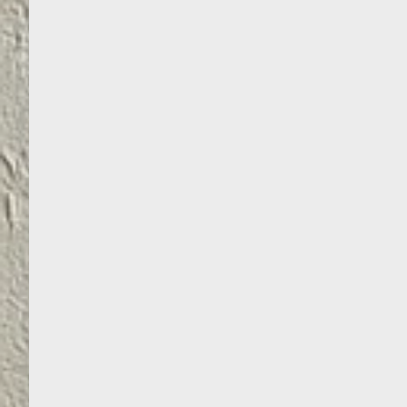
NENUTEKANTYS
PUSIAU MATINIAI
DAŽAI