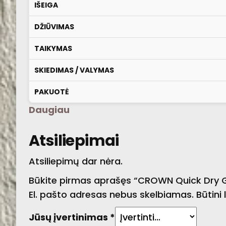
IŠEIGA
DŽIŪVIMAS
TAIKYMAS
SKIEDIMAS / VALYMAS
PAKUOTĖ
Daugiau
Atsiliepimai
Atsiliepimų dar nėra.
Būkite pirmas aprašęs “CROWN Quick Dry Gl
El. pašto adresas nebus skelbiamas.
Būtini
Jūsų įvertinimas
*