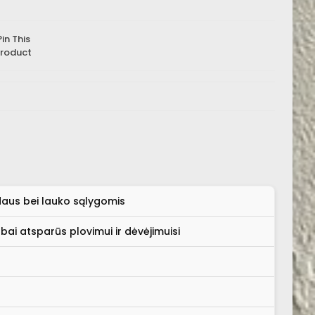
Pin This
roduct
daus bei lauko sąlygomis
abai atsparūs plovimui ir dėvėjimuisi