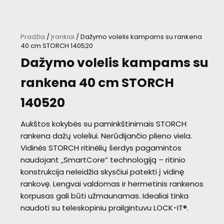
Pradžia
/
Įrankiai
/ Dažymo volelis kampams su rankena
40 cm STORCH 140520
Dažymo volelis kampams su
rankena 40 cm STORCH
140520
Aukštos kokybės su paminkštinimais STORCH
rankena dažų voleliui. Nerūdijančio plieno viela.
Vidinės STORCH ritinėlių šerdys pagamintos
naudojant „SmartCore“ technologiją – ritinio
konstrukcija neleidžia skysčiui patekti į vidinę
rankovę. Lengvai valdomas ir hermetinis rankenos
korpusas gali būti užmaunamas. Idealiai tinka
naudoti su teleskopiniu prailgintuvu LOCK-IT®.