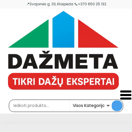
Skip
📍Svajonės g. 33, Klaipėda 📞+370 650 25 132
to
the
content