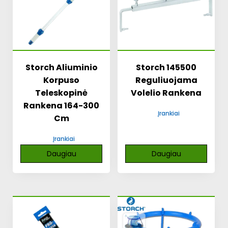
Storch Aliuminio
Storch 145500
Korpuso
Reguliuojama
Teleskopinė
Volelio Rankena
Rankena 164-300
Įrankiai
Cm
Įrankiai
Daugiau
Daugiau