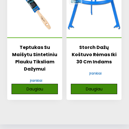
Teptukas Su
Storch Dažų
Maišytu Sintetiniu
Koštuvo Rėmas Iki
Plauku Tiksliam
30 Cm Indams
Dažymui
Įrankiai
Įrankiai
Daugiau
Daugiau