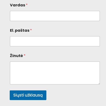
Vardas
*
El. paštas
*
Žinutė
*
Siųsti užklausą