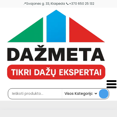
Skip
📍Svajonės g. 33, Klaipėda 📞+370 650 25 132
to
the
content