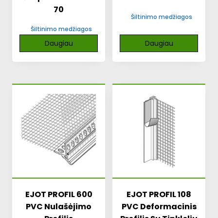
70
Šiltinimo medžiagos
Šiltinimo medžiagos
Daugiau
Daugiau
EJOT PROFIL 600
EJOT PROFIL 108
PVC Nulašėjimo
PVC Deformacinis