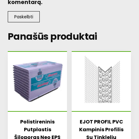
komentarą.
Panašūs produktai
Polistireninis
EJOT PROFIL PVC
Putplastis
Kampinis Profilis
Šiloporas Neo EPS
Su Tinkleliu