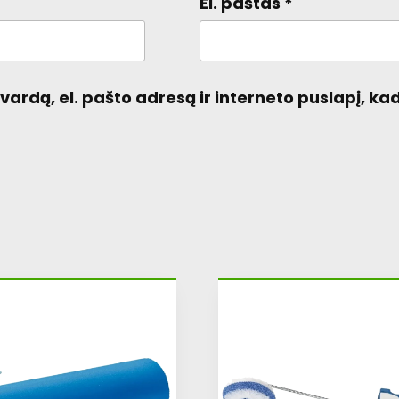
El. paštas
*
ardą, el. pašto adresą ir interneto puslapį, kad 