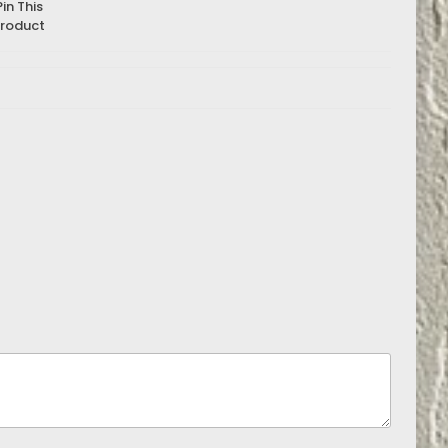
Pin This
roduct