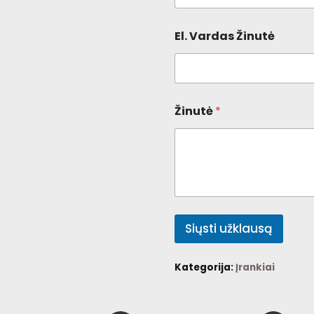
El. Vardas Žinutė
Žinutė
*
Siųsti užklausą
Kategorija:
Įrankiai