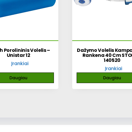
h Porolininis Volelis –
Dažymo Volelis Kamp
Unistar 12
Rankena 40 Cm ST
140520
Įrankiai
Įrankiai
Daugiau
Daugiau