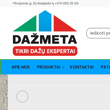
Skip
📍Svajonės g. 33, Klaipėda 📞+370 650 25 132
to
the
content
APIE MUS
PRODUKTAI
KONTAKTAI
PAT
DAŽYMO VOLELIS
EPOKSIDINIAMS