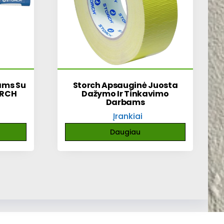
ams Su
Storch Apsauginė Juosta
ORCH
Dažymo Ir Tinkavimo
Darbams
Įrankiai
Daugiau