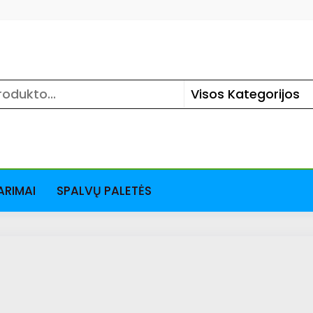
ARIMAI
SPALVŲ PALETĖS