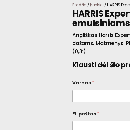
Pradžia
/
Įrankiai
/ HARRIS Expe
HARRIS Exper
emulsiniam
Angliškas Harris Expe
dažams. Matmenys: Pl
(0,3′)
Klausti dėl šio p
Vardas
*
El. paštas
*