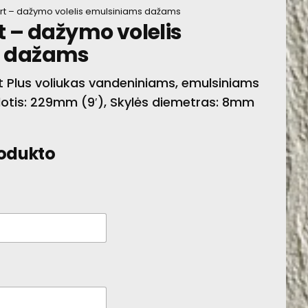
rt – dažymo volelis emulsiniams dažams
t – dažymo volelis
DAŽAMS MATERIA
s dažams
rt Plus voliukas vandeniniams, emulsiniams
otis: 229mm (9′), Skylės diemetras: 8mm
rodukto