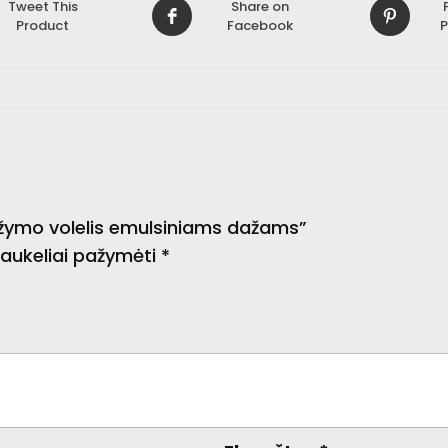
Tweet This
Share on
Product
Facebook
P
ažymo volelis emulsiniams dažams”
 laukeliai pažymėti
*