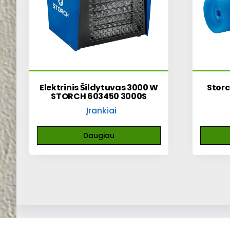
Elektrinis Šildytuvas 3000 W
Storc
STORCH 603450 3000S
Įrankiai
Daugiau