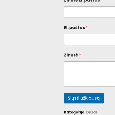
Žinutė El. paštas
El. paštas
*
Žinutė
*
Siųsti užklausą
Kategorija:
Dažai