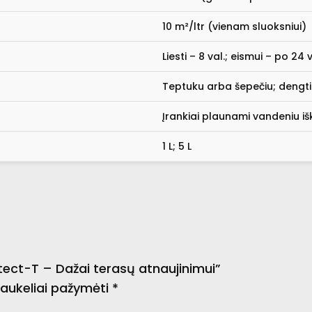
10 m²/ltr (vienam sluoksniui)
Liesti – 8 val.; eismui – po 24
Teptuku arba šepečiu; dengti 
Įrankiai plaunami vandeniu i
1 L; 5 L
ect-T – Dažai terasų atnaujinimui”
 laukeliai pažymėti
*