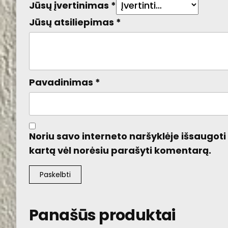
Jūsų įvertinimas
*
Jūsų atsiliepimas
*
Pavadinimas
*
Noriu savo interneto naršyklėje išsaugoti v
kartą vėl norėsiu parašyti komentarą.
Panašūs produktai