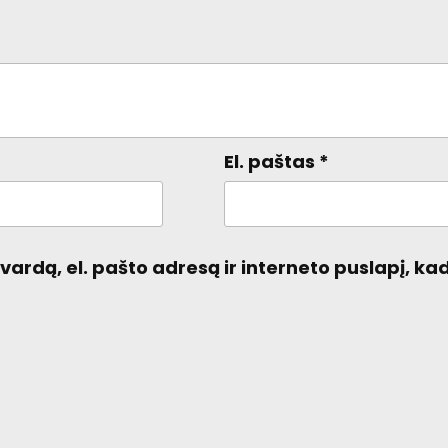
El. paštas
*
ardą, el. pašto adresą ir interneto puslapį, kad 