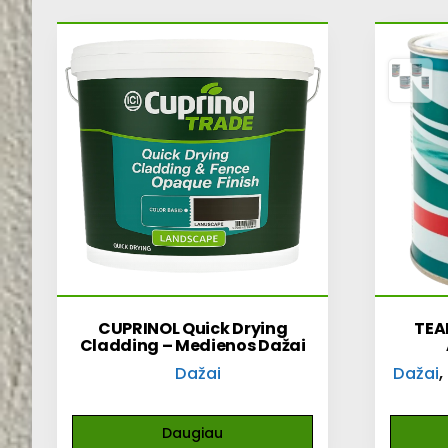
CUPRINOL Quick Drying
TEA
Cladding – Medienos Dažai
,
Dažai
Dažai
Daugiau