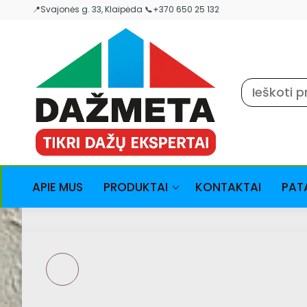
Skip
📍Svajonės g. 33, Klaipėda 📞+370 650 25 132
to
the
content
APIE MUS
PRODUKTAI
KONTAKTAI
PAT
BIRD BRAND WOOD
PRESERVER -