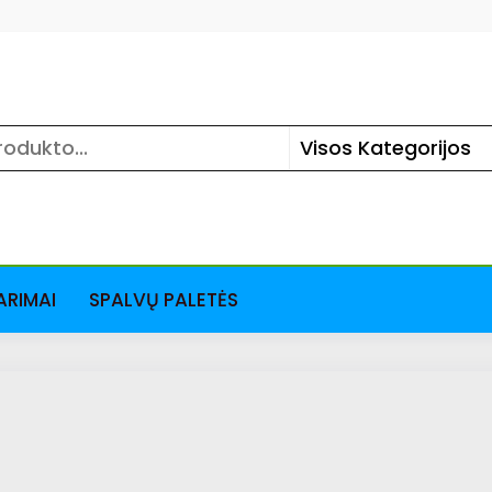
ARIMAI
SPALVŲ PALETĖS