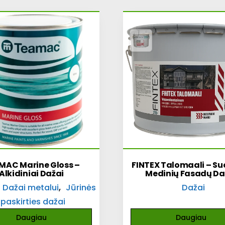
MAC Marine Gloss –
FINTEX Talomaali – Su
Alkidiniai Dažai
Medinių Fasadų Da
,
Dažai metalui
Jūrinės
Dažai
paskirties dažai
Daugiau
Daugiau