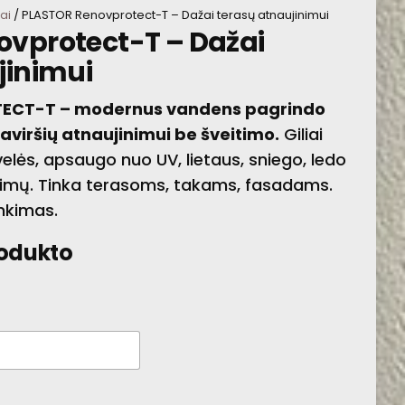
ai
/ PLASTOR Renovprotect-T – Dažai terasų atnaujinimui
vprotect-T – Dažai
MEDIENOS APSAUGOS
jinimui
LAZŪRA
ECT-T – modernus vandens pagrindo
viršių atnaujinimui be šveitimo.
Giliai
velės, apsaugo nuo UV, lietaus, sniego, ledo
vimų. Tinka terasoms, takams, fasadams.
nkimas.
rodukto