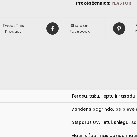
Prekės ženklas:
PLASTOR
Tweet This
Share on
Product
Facebook
P
Terasų, takų, lieptų ir fasad
Vandens pagrindo, be plėvel
Atsparus UV, lietui, sniegui, šal
Matinis (galimas pusiau mati