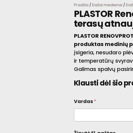
Pradžia
/
Dažai medienai
/
Daž
PLASTOR Reno
terasų atnau
PLASTOR RENOVPROT
produktas medinių pa
įsigeria, nesudaro plė
ir temperatūrų svyra
Galimas spalvų pasiri
Klausti dėl šio p
Vardas
*