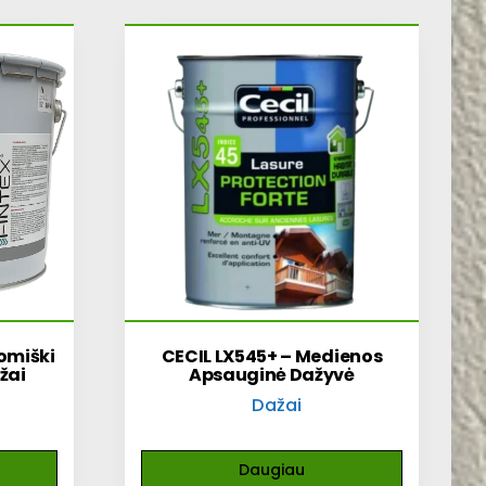
omiški
CECIL LX545+ – Medienos
žai
Apsauginė Dažyvė
Dažai
Daugiau