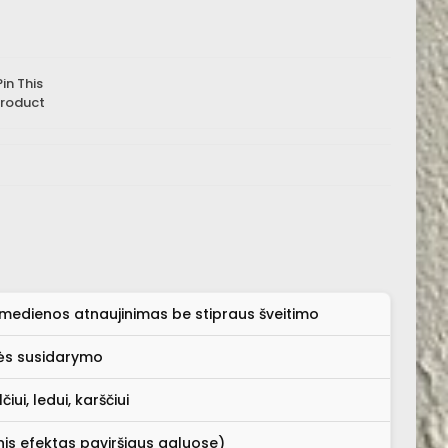
Pin This
roduct
ų medienos atnaujinimas be stipraus šveitimo
ės susidarymo
čiui, ledui, karščiui
nis efektas paviršiaus galuose)