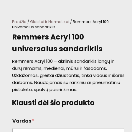
Pradžia
/
Glaistai ir Hermetikai
/ Remmers Acryl 100
universalus sandariklis
Remmers Acryl 100
universalus sandariklis
Remmers Acryl 100 – akrilinis sandariklis langų ir
durų rėmams, medienai, mūrui ir fasadams.
Uždažomas, greitai džiūstantis, tinka vidaus ir išorės
darbams. Naudojamas su rankiniu ar pneumatiniu
pistoletu, spalvų pasirinkimas.
Klausti dėl šio produkto
Vardas
*