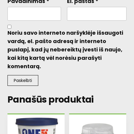
Pavadinimas
*
El. paštas
*
Noriu savo interneto naršyklėje išsaugoti
vardą, el. pašto adresą ir interneto
puslapį, kad jų nebereiktų įvesti iš naujo,
kai kitą kartą vėl norėsiu parašyti
komentarą.
Panašūs produktai