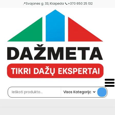
Skip
📍Svajonės g. 33, Klaipėda 📞+370 650 25 132
to
the
content