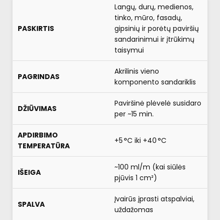
Langų, durų, medienos,
tinko, mūro, fasadų,
PASKIRTIS
gipsinių ir porėtų paviršių
sandarinimui ir įtrūkimų
taisymui
Akrilinis vieno
PAGRINDAS
komponento sandariklis
Paviršinė plėvelė susidaro
DŽIŪVIMAS
per ~15 min.
APDIRBIMO
+5 °C iki +40 °C
TEMPERATŪRA
~100 ml/m (kai siūlės
IŠEIGA
pjūvis 1 cm²)
Įvairūs įprasti atspalviai,
SPALVA
uždažomas