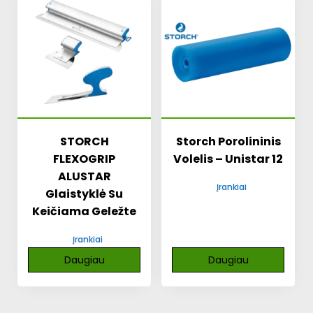
STORCH
Storch Porolininis
FLEXOGRIP
Volelis – Unistar 12
ALUSTAR
Įrankiai
Glaistyklė Su
Keičiama Geležte
Įrankiai
Daugiau
Daugiau