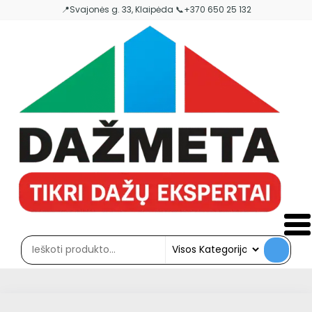
Skip
📍Svajonės g. 33, Klaipėda 📞+370 650 25 132
to
the
content