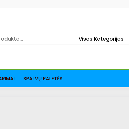
ARIMAI
SPALVŲ PALETĖS