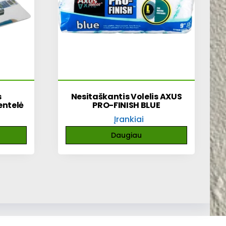
s
Nesitaškantis Volelis AXUS
entelė
PRO-FINISH BLUE
Įrankiai
Daugiau