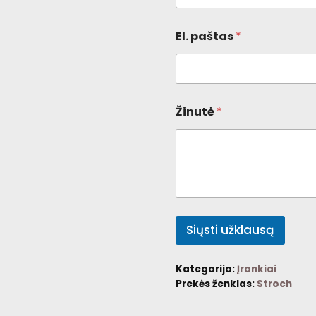
El. paštas
*
Žinutė
*
Siųsti užklausą
Kategorija:
Įrankiai
Prekės ženklas:
Stroch