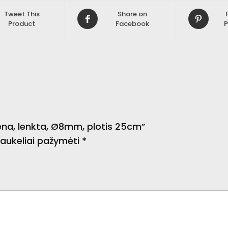
Tweet This
Share on
Product
Facebook
P
ena, lenkta, Ø8mm, plotis 25cm”
 laukeliai pažymėti
*