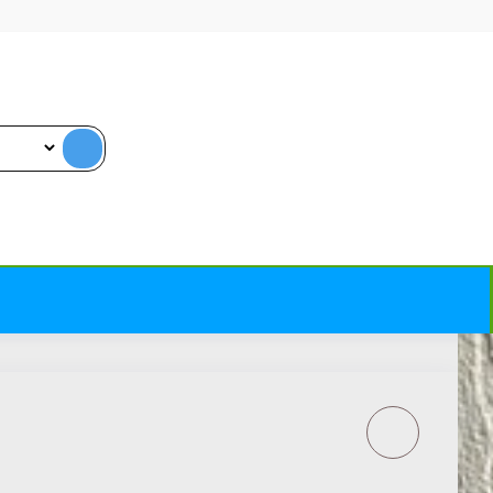
STORCH DAŽŲ
KOŠTUVO RĖMAS IKI