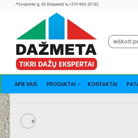
Skip
📍Svajonės g. 33, Klaipėda 📞+370 650 25 132
to
the
content
APIE MUS
PRODUKTAI
KONTAKTAI
PAT
STORCH POROLININIS
VOLELIS - UNISTAR 12