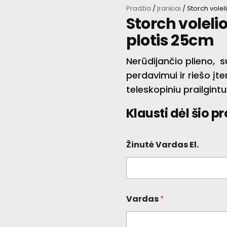
Pradžia
/
Įrankiai
/ Storch vole
Storch volel
plotis 25cm
Nerūdijančio plieno, s
perdavimui ir riešo į
teleskopiniu prailgintu
Klausti dėl šio p
Žinutė Vardas El.
Vardas
*