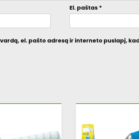
El. paštas
*
ardą, el. pašto adresą ir interneto puslapį, kad 