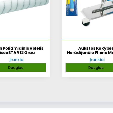
h Poliamidinis Volelis
Aukštos Kokybė
iscoSTAR 12 Grau
Nerūdijančio Plieno M
Įrankiai
Įrankiai
Daugiau
Daugiau