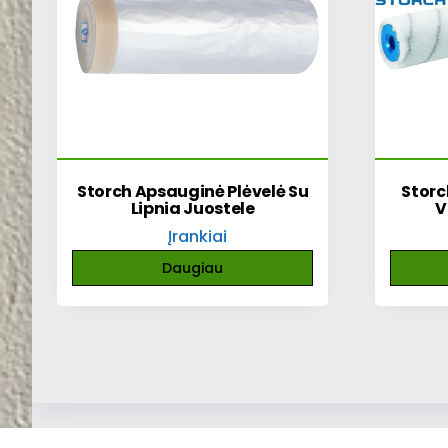
Storch Apsauginė Plėvelė Su
Storc
Lipnia Juostele
V
Įrankiai
Daugiau