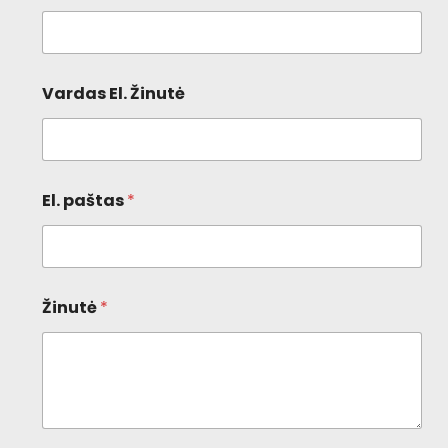
Vardas El. Žinutė
El. paštas
*
Žinutė
*