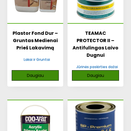
Plastor Fond Dur –
TEAMAC
Gruntas Medienai
PROTECTOR II –
Prieš Lakavimą
Antifulingas Laivo
Dugnui
Lakai ir Gruntai
Jūrinės paskirties dažai
Daugiau
Daugiau