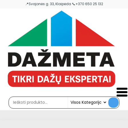
Skip
📍Svajonės g. 33, Klaipėda 📞+370 650 25 132
to
the
content