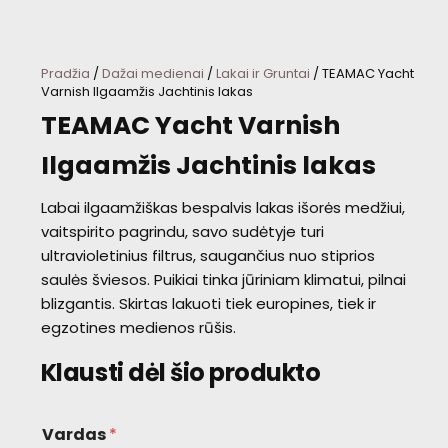
Pradžia
/
Dažai medienai
/
Lakai ir Gruntai
/ TEAMAC Yacht
Varnish Ilgaamžis Jachtinis lakas
TEAMAC Yacht Varnish
Ilgaamžis Jachtinis lakas
Labai ilgaamžiškas bespalvis lakas išorės medžiui,
vaitspirito pagrindu, savo sudėtyje turi
ultravioletinius filtrus, saugančius nuo stiprios
saulės šviesos. Puikiai tinka jūriniam klimatui, pilnai
blizgantis. Skirtas lakuoti tiek europines, tiek ir
egzotines medienos rūšis.
Klausti dėl šio produkto
Vardas
*