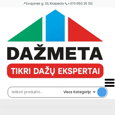
Skip
📍Svajonės g. 33, Klaipėda 📞+370 650 25 132
to
the
content