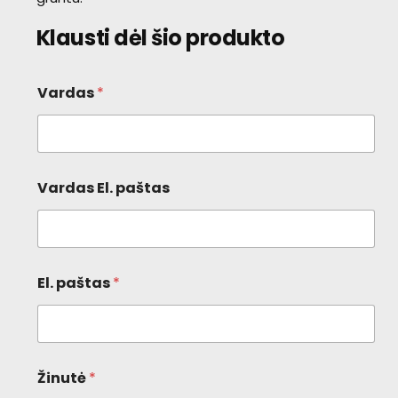
Klausti dėl šio produkto
Vardas
*
Vardas El. paštas
El. paštas
*
Žinutė
*