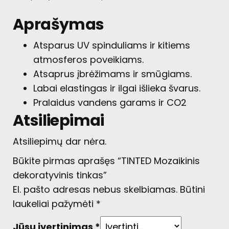
Aprašymas
Atsparus UV spinduliams ir kitiems
atmosferos poveikiams.
Atsaprus įbrėžimams ir smūgiams.
Labai elastingas ir ilgai išlieka švarus.
Pralaidus vandens garams ir CO2
Atsiliepimai
Atsiliepimų dar nėra.
Būkite pirmas aprašęs “TINTED Mozaikinis
dekoratyvinis tinkas”
El. pašto adresas nebus skelbiamas.
Būtini
laukeliai pažymėti
*
Jūsų įvertinimas
*