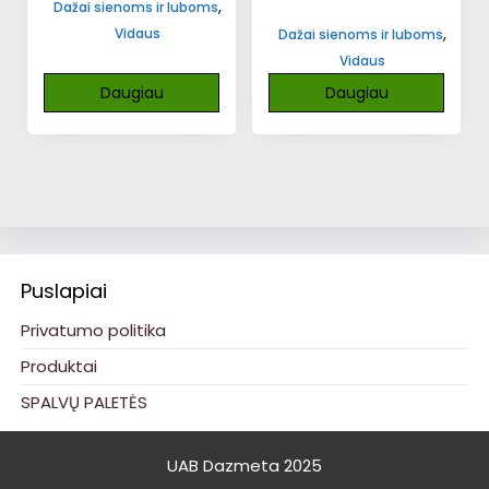
,
Dažai sienoms ir luboms
,
Vidaus
Dažai sienoms ir luboms
Vidaus
Daugiau
Daugiau
Puslapiai
Privatumo politika
Produktai
SPALVŲ PALETĖS
UAB Dazmeta 2025