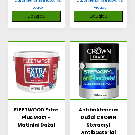
Dažai sienoms ir luboms
Dažai sienoms ir luboms
Lauko
Vidaus
Daugiau
Daugiau
FLEETWOOD Extra
Antibakteriniai
Plus Matt –
Dažai CROWN
Matiniai Dažai
Steracryl
Antibacterial