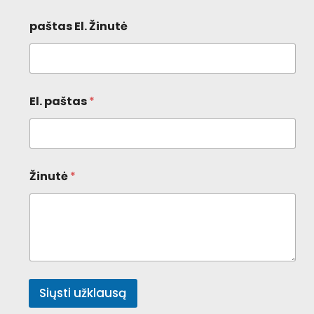
paštas El. Žinutė
El. paštas
*
Žinutė
*
Siųsti užklausą