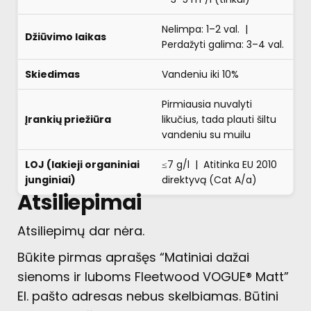
Nelimpa: 1–2 val. |
Džiūvimo laikas
Perdažyti galima: 3–4 val.
Skiedimas
Vandeniu iki 10%
Pirmiausia nuvalyti
Įrankių priežiūra
likučius, tada plauti šiltu
vandeniu su muilu
LOJ (lakieji organiniai
≤7 g/l | Atitinka EU 2010
junginiai)
direktyvą (Cat A/a)
Atsiliepimai
Atsiliepimų dar nėra.
Būkite pirmas aprašęs “Matiniai dažai
sienoms ir luboms Fleetwood VOGUE® Matt”
El. pašto adresas nebus skelbiamas.
Būtini