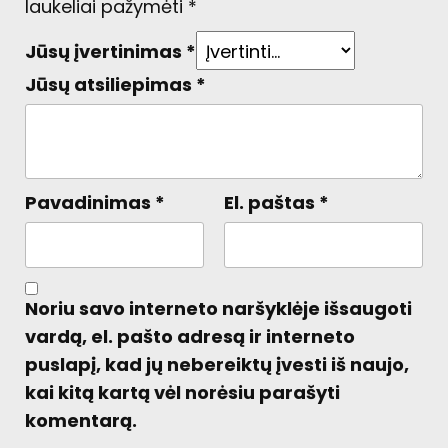
laukeliai pažymėti
*
Jūsų įvertinimas
*
Jūsų atsiliepimas
*
Pavadinimas
*
El. paštas
*
Noriu savo interneto naršyklėje išsaugoti
vardą, el. pašto adresą ir interneto
puslapį, kad jų nebereiktų įvesti iš naujo,
kai kitą kartą vėl norėsiu parašyti
komentarą.