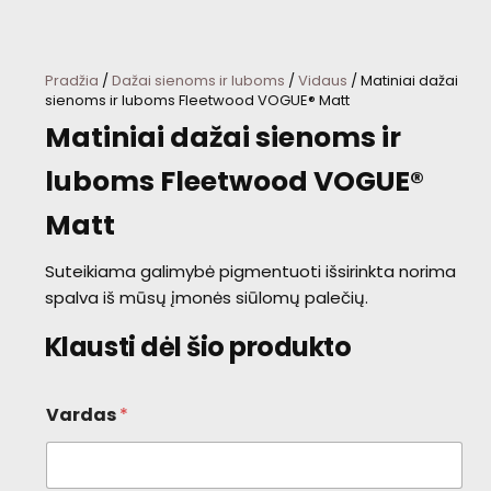
Pradžia
/
Dažai sienoms ir luboms
/
Vidaus
/ Matiniai dažai
sienoms ir luboms Fleetwood VOGUE® Matt
Matiniai dažai sienoms ir
luboms Fleetwood VOGUE®
Matt
Suteikiama galimybė pigmentuoti išsirinkta norima
spalva iš mūsų įmonės siūlomų palečių.
Klausti dėl šio produkto
Vardas
*