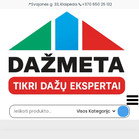
Skip
📍Svajonės g. 33, Klaipėda 📞+370 650 25 132
to
the
content