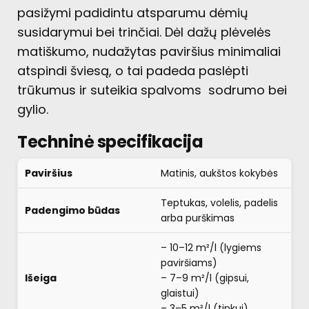
pasižymi padidintu atsparumu dėmių
susidarymui bei trinčiai. Dėl dažų plėvelės
matiškumo, nudažytas paviršius minimaliai
atspindi šviesą, o tai padeda paslėpti
trūkumus ir suteikia spalvoms sodrumo bei
gylio.
Techninė specifikacija
Paviršius
Matinis, aukštos kokybės
Teptukas, volelis, padelis
Padengimo būdas
arba purškimas
– 10–12 m²/l (lygiems
paviršiams)
Išeiga
– 7–9 m²/l (gipsui,
glaistui)
– 3–5 m²/l (tinkui)