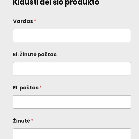
Klausti dėl šio produkto
Vardas
*
El. Žinutė paštas
El. paštas
*
Žinutė
*