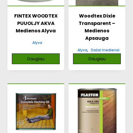
FINTEX WOODTEX
Woodtex Dixie
PUUOLJY AKVA
Transparent –
Medienos Alyva
Medienos
Apsauga
Alyva
,
Alyva
Dažai medienai
Daugiau
Daugiau