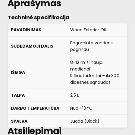
Aprašymas
Techninė specifikacija
PAVADINIMAS
Woca Exterior Oil
Pagaminta vandens
SUDEDAMOJI DALIS
pagrindu
8–12 m²/l naujai
medienai
IŠEIGA
Rifliuotai lentai – iki 30%
didesnės sąnaudos
TALPA
2,5 L
DARBO TEMPERATŪRA
Nuo +13 °C
SPALVA
Juoda (Black)
Atsiliepimai