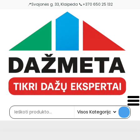
Skip
📍Svajonės g. 33, Klaipėda 📞+370 650 25 132
to
the
content