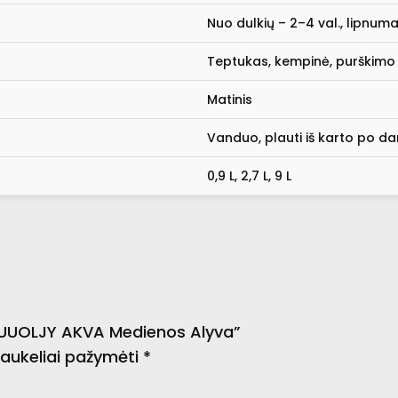
Nuo dulkių – 2–4 val., lipnumas
Teptukas, kempinė, purškimo
Matinis
Vanduo, plauti iš karto po d
0,9 L, 2,7 L, 9 L
PUUOLJY AKVA Medienos Alyva”
 laukeliai pažymėti
*