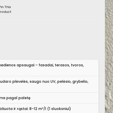
Pin This
roduct
medienos apsaugai – fasadai, terasos, tvoros,
nesudaro plėvelės, saugo nuo UV, pelėsio, grybelio,
ama pagal paletę
iuota ir rąstai: 8–12 m²/l (1 sluoksniui)