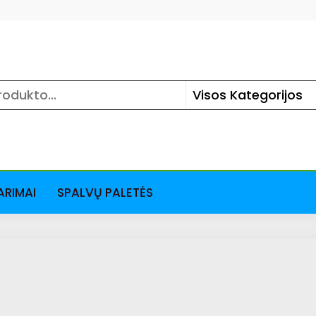
ARIMAI
SPALVŲ PALETĖS