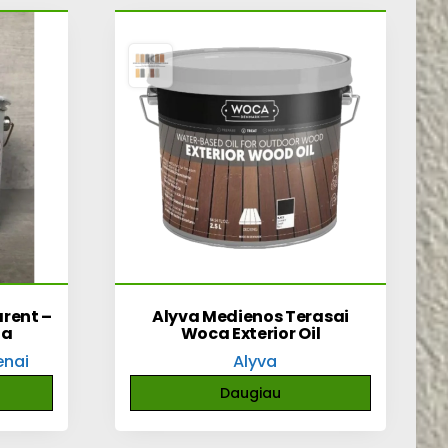
rent –
Alyva Medienos Terasai
ga
Woca Exterior Oil
enai
Alyva
Daugiau