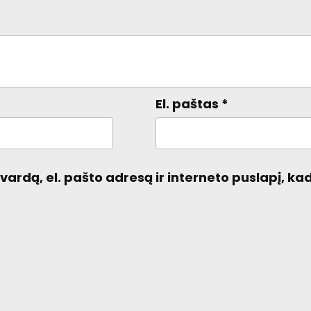
El. paštas
*
ardą, el. pašto adresą ir interneto puslapį, kad 