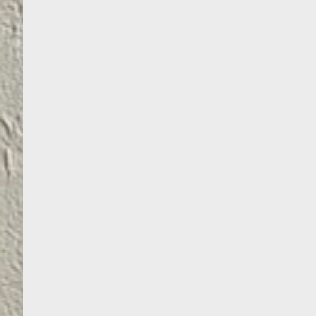
FASADŲ DAŽAI