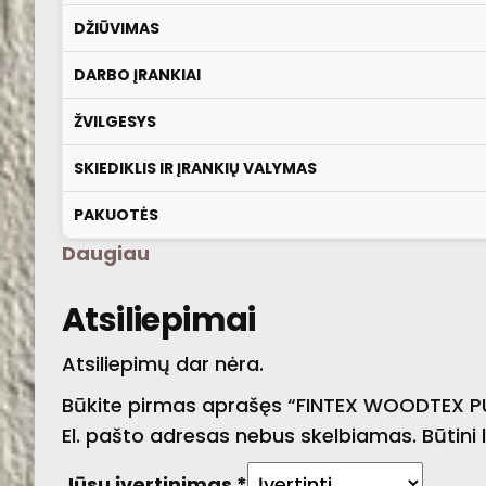
DŽIŪVIMAS
DARBO ĮRANKIAI
ŽVILGESYS
SKIEDIKLIS IR ĮRANKIŲ VALYMAS
PAKUOTĖS
Daugiau
Atsiliepimai
Atsiliepimų dar nėra.
Būkite pirmas aprašęs “FINTEX WOODTEX 
El. pašto adresas nebus skelbiamas.
Būtini
Jūsų įvertinimas
*