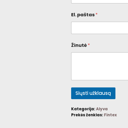
El. paštas
*
Žinutė
*
Siųsti užklausą
Kategorija:
Alyva
Prekės ženklas:
Fintex