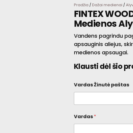
Pradžia
/
Dažai medienai
/
Aly
FINTEX WOOD
Medienos Al
Vandens pagrindu pag
apsauginis aliejus, ski
medienos apsaugai.
Klausti dėl šio p
Vardas Žinutė paštas
Vardas
*