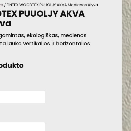
va
/ FINTEX WOODTEX PUUOLJY AKVA Medienos Alyva
TEX PUUOLJY AKVA
EXTERIOR OIL
yva
amintas, ekologiškas, medienos
rta lauko vertikalios ir horizontalios
rodukto