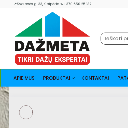
Skip
📍Svajonės g. 33, Klaipėda 📞+370 650 25 132
to
the
content
APIE MUS
PRODUKTAI
KONTAKTAI
PAT
FINTEX TALOMAALI -
SUOMIŠKI MEDINIŲ