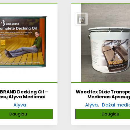
 BRAND Decking Oil –
Woodtex Dixie Transpa
asų Alyva Medienai
Medienos Apsau
,
Alyva
Alyva
Dažai medi
Daugiau
Daugiau