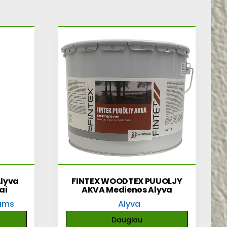
Alyva
FINTEX WOODTEX PUUOLJY
ai
AKVA Medienos Alyva
ams
Alyva
Daugiau