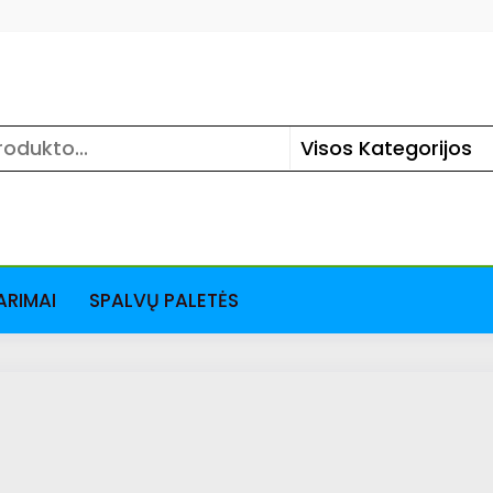
ARIMAI
SPALVŲ PALETĖS