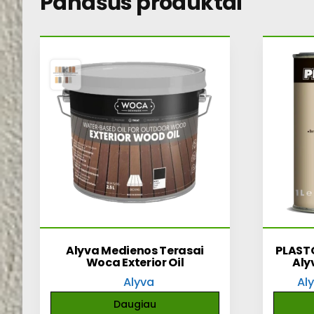
Panašūs produktai
Alyva Medienos Terasai
PLASTO
Woca Exterior Oil
Aly
Alyva
Al
Daugiau