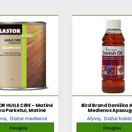
R HUILE CIRE – Matinė
Bird Brand Daniška 
va Parketui, Matinė
Medienos Apsaug
,
,
yva
Dažai medienai
Alyva
Dažai bald
Daugiau
Daugiau