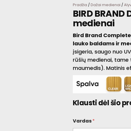
Pradžia
/
Dažai medienai
/
Aly
BIRD BRAND D
medienai
Bird Brand Complete 
lauko baldams ir me
įsigeria, saugo nuo UV 
rūšių medienai, tame ta
maumedis). Matinis ef
Klausti dėl šio p
Vardas
*