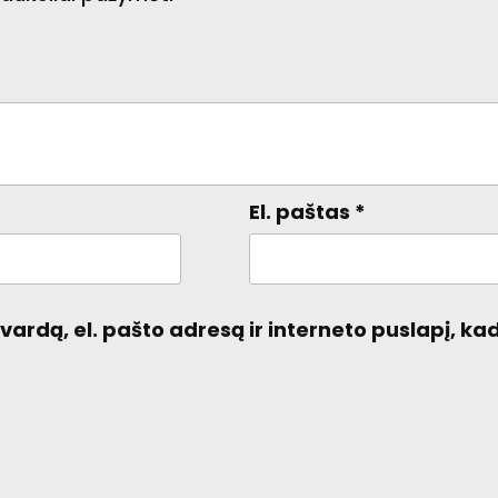
El. paštas
*
ardą, el. pašto adresą ir interneto puslapį, kad 