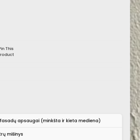
Pin This
roduct
 fasadų apsaugai (minkšta ir kieta mediena)
ltrų mišinys