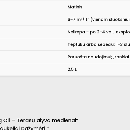
Matinis
6–7 m²/ltr (vienam sluoksniui
Nelimpa – po 2–4 val.; ekspl
Teptuku arba šepečiu; 1–3 slu
Paruošta naudojimui; įrankiai 
2,5 L
 Oil – Terasų alyva medienai”
 laukeliai pažymėti
*