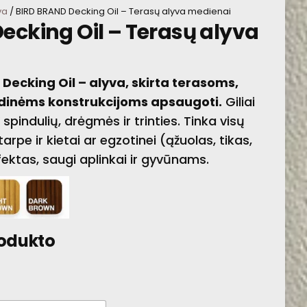
va
/ BIRD BRAND Decking Oil – Terasų alyva medienai
ecking Oil – Terasų alyva
MEDIENOS
IMPREGNANTAS
Decking Oil – alyva, skirta terasoms,
dinėms konstrukcijoms apsaugoti.
Giliai
spindulių, drėgmės ir trinties. Tinka visų
rpe ir kietai ar egzotinei (ąžuolas, tikas,
ektas, saugi aplinkai ir gyvūnams.
rodukto