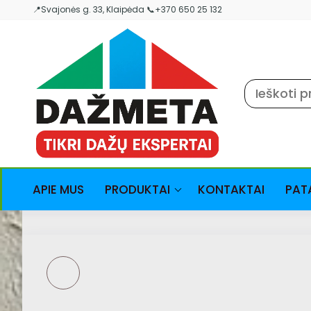
Skip
📍Svajonės g. 33, Klaipėda 📞+370 650 25 132
to
the
content
APIE MUS
PRODUKTAI
KONTAKTAI
PAT
ARIVA STRUKTŪRA -
STRUKTŪRINIAI