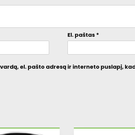
El. paštas
*
ardą, el. pašto adresą ir interneto puslapį, kad 