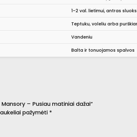
1–2 val. lietimui, antras sluok
Teptuku, voleliu arba purškian
Vandeniu
Balta ir tonuojamos spalvos
Mansory – Pusiau matiniai dažai”
 laukeliai pažymėti
*