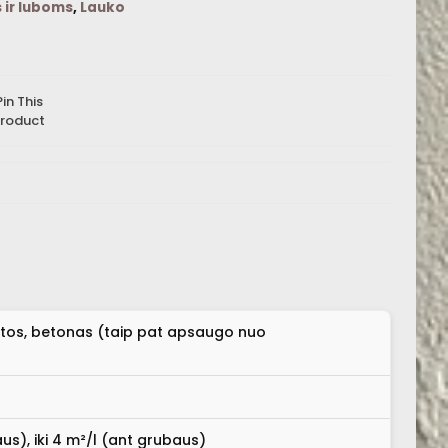
 ir luboms
,
Lauko
Pin This
roduct
ytos, betonas (taip pat apsaugo nuo
aus), iki 4 m²/l (ant grubaus)