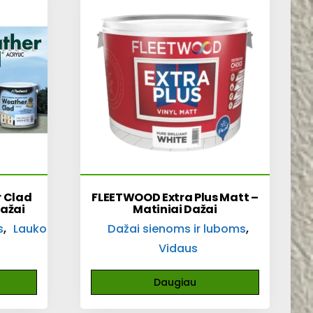
 Clad
FLEETWOOD Extra Plus Matt –
Dažai
Matiniai Dažai
,
,
s
Lauko
Dažai sienoms ir luboms
Vidaus
Daugiau