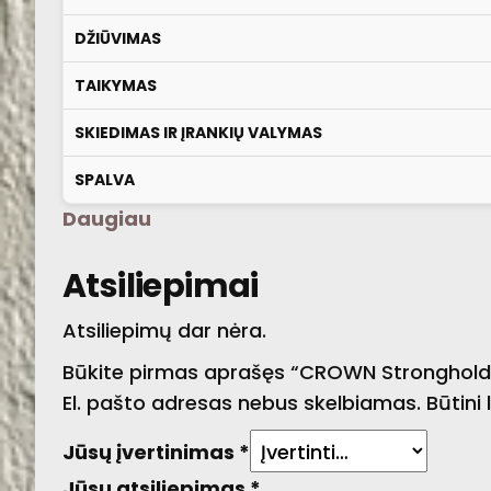
DŽIŪVIMAS
TAIKYMAS
SKIEDIMAS IR ĮRANKIŲ VALYMAS
SPALVA
Daugiau
Atsiliepimai
Atsiliepimų dar nėra.
Būkite pirmas aprašęs “CROWN Stronghold 
El. pašto adresas nebus skelbiamas.
Būtini
Jūsų įvertinimas
*
Jūsų atsiliepimas
*