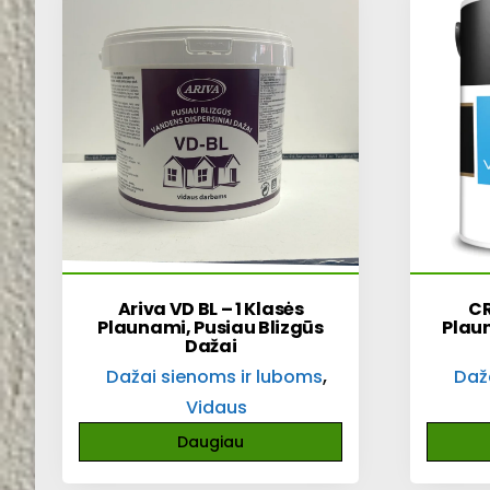
Ariva VD BL – 1 Klasės
CR
Plaunami, Pusiau Blizgūs
Plau
Dažai
,
Dažai sienoms ir luboms
Daž
Vidaus
Daugiau