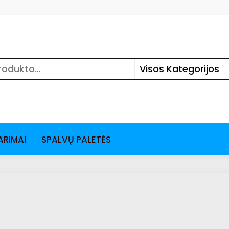
ARIMAI
SPALVŲ PALETĖS