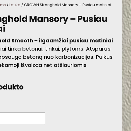
oms
/
Lauko
/ CROWN Stronghold Mansory – Pusiau matiniai
KELIŲ ŽENKLINIMUI
ghold Mansory – Pusiau
ai
old Smooth – ilgaamžiai pusiau matiniai
iai tinka betonui, tinkui, plytoms. Atsparūs
i, apsaugo betoną nuo karbonizacijos. Puikus
iekamoji išvaizda net atšiauriomis
rodukto