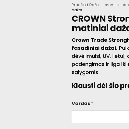
Pradžia
/
Dažai sienoms ir lub
dažai
CROWN Stron
matiniai daž
Crown Trade Strongh
fasadiniai dažai.
Puik
dėvėjimuisi, UV, lietu
padengimas ir ilga išl
sąlygomis
Klausti dėl šio p
Vardas
*