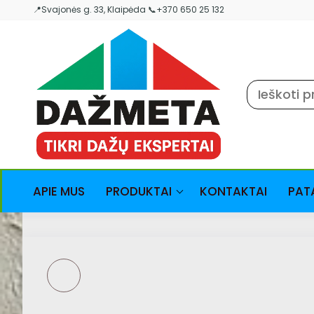
Skip
📍Svajonės g. 33, Klaipėda 📞+370 650 25 132
to
the
content
APIE MUS
PRODUKTAI
KONTAKTAI
PAT
COO VAR ACRYLIC
PRIMER SEALER -