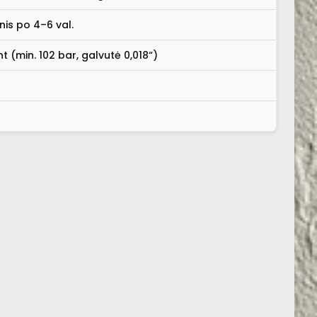
snis po 4–6 val.
t (min. 102 bar, galvutė 0,018“)