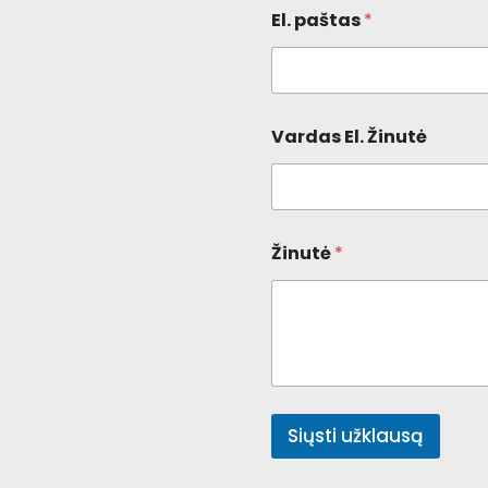
El. paštas
*
Vardas El. Žinutė
Žinutė
*
Siųsti užklausą