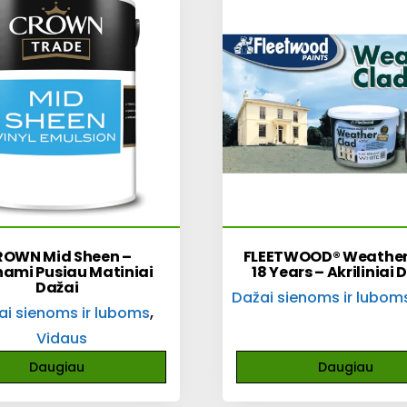
OWN Mid Sheen –
FLEETWOOD® Weather
nami Pusiau Matiniai
18 Years – Akriliniai 
Dažai
Dažai sienoms ir lubom
,
ai sienoms ir luboms
Vidaus
Daugiau
Daugiau