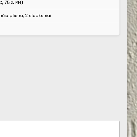
C, 75 % RH)
čiu plienu, 2 sluoksniai