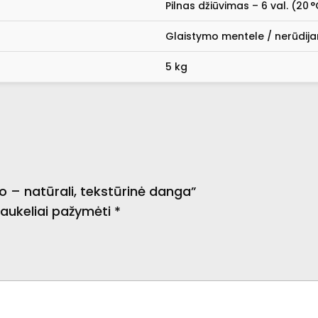
Pilnas džiūvimas – 6 val. (20 °
Glaistymo mentele / nerūdijan
5 kg
 – natūrali, tekstūrinė danga”
 laukeliai pažymėti
*