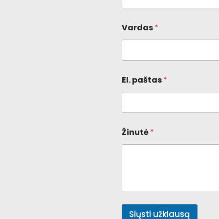
Vardas
*
El. paštas
*
Žinutė
*
Siųsti užklausą