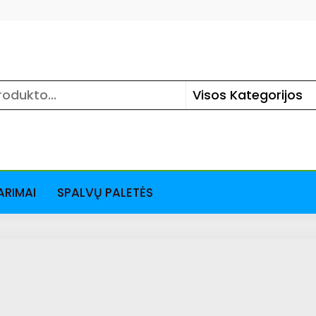
ARIMAI
SPALVŲ PALETĖS