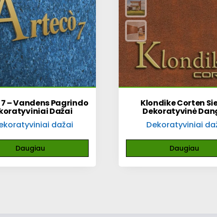
 7 – Vandens Pagrindo
Klondike Corten Si
koratyviniai Dažai
Dekoratyvinė Dan
ekoratyviniai dažai
Dekoratyviniai da
Daugiau
Daugiau