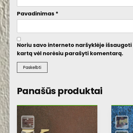
Pavadinimas
*
Noriu savo interneto naršyklėje išsaugoti v
kartą vėl norėsiu parašyti komentarą.
Panašūs produktai