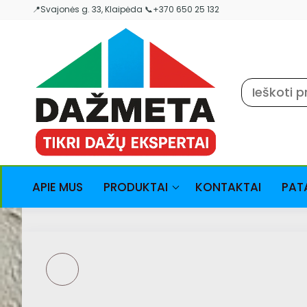
Skip
📍Svajonės g. 33, Klaipėda 📞+370 650 25 132
to
the
content
APIE MUS
PRODUKTAI
KONTAKTAI
PAT
FO-XXM050
POLIURETANINIS