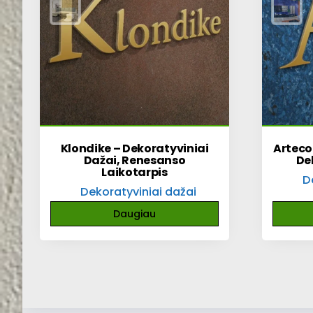
Klondike – Dekoratyviniai
Arteco
Dažai, Renesanso
De
Laikotarpis
D
Dekoratyviniai dažai
Daugiau