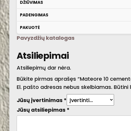
DŽIŪVIMAS
PADENGIMAS
PAKUOTĖ
Pavyzdžių katalogas
Atsiliepimai
Atsiliepimų dar nėra.
Būkite pirmas aprašęs “Mateore 10 cemento
El. pašto adresas nebus skelbiamas.
Būtini
Jūsų įvertinimas
*
Jūsų atsiliepimas
*