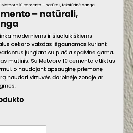
 Mateore 10 cemento – natūrali, tekstūrinė danga
emento – natūrali,
DANGA
anga
tinka moderniems ir šiuolaikiškiems
ikalus dekoro vaizdas išgaunamas kuriant
 variantus jungiant su plačia spalvine gama.
das matinis. Su Meteore 10 cemento atliktas
ymui, o naudojant apsauginę priemonę
rą naudoti virtuvės darbinėje zonoje ar
ėgmės.
rodukto