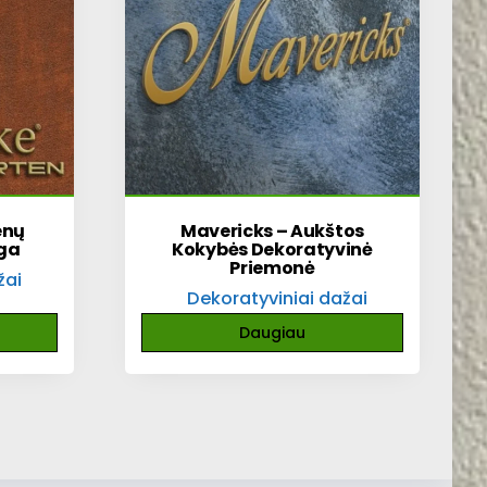
enų
Mavericks – Aukštos
ga
Kokybės Dekoratyvinė
Priemonė
žai
Dekoratyviniai dažai
Daugiau