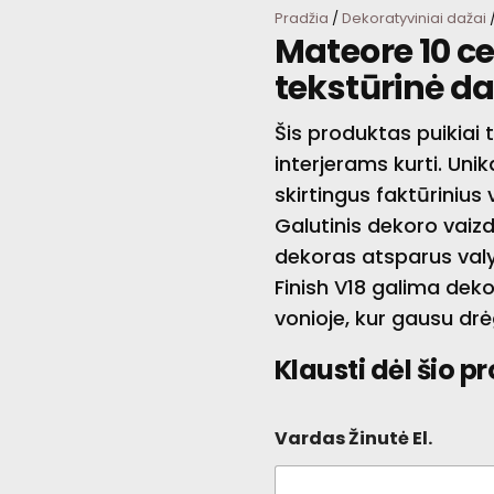
Pradžia
/
Dekoratyviniai dažai
/
Mateore 10 c
tekstūrinė d
Šis produktas puikiai 
interjerams kurti. Un
skirtingus faktūrinius
Galutinis dekoro vaiz
dekoras atsparus val
Finish V18 galima deko
vonioje, kur gausu dr
Klausti dėl šio p
Vardas Žinutė El.