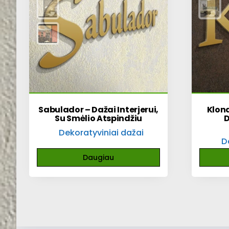
Sabulador – Dažai Interjerui,
Klond
Su Smėlio Atspindžiu
D
Dekoratyviniai dažai
D
Daugiau