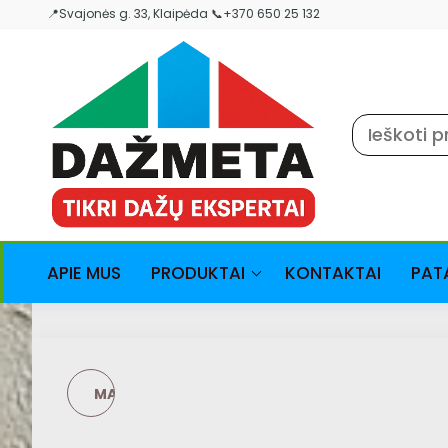
Skip
📍Svajonės g. 33, Klaipėda 📞+370 650 25 132
to
the
content
APIE MUS
PRODUKTAI
KONTAKTAI
PAT
MATEORE 10 CEMENTO
– NATŪRALI,