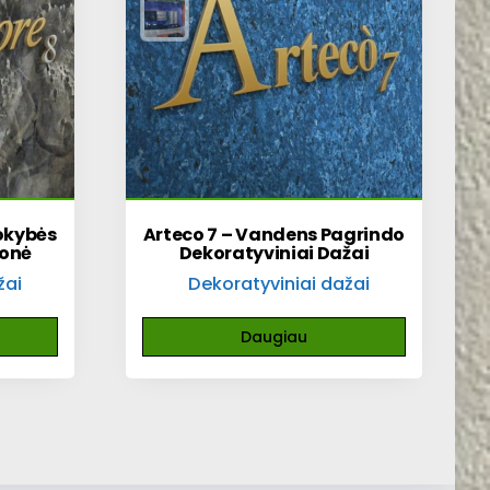
okybės
Arteco 7 – Vandens Pagrindo
monė
Dekoratyviniai Dažai
žai
Dekoratyviniai dažai
Daugiau