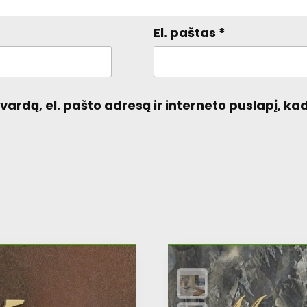
El. paštas
*
ardą, el. pašto adresą ir interneto puslapį, kad 