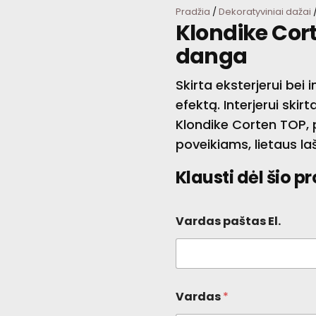
Pradžia
/
Dekoratyviniai dažai
/
Klondike Cor
danga
Skirta eksterjerui bei in
efektą. Interjerui skir
Klondike Corten TOP,
poveikiams, lietaus la
Klausti dėl šio p
Vardas paštas El.
Vardas
*