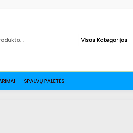
ARIMAI
SPALVŲ PALETĖS