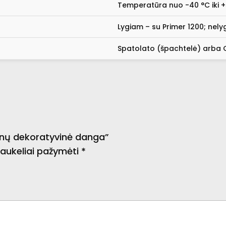
Temperatūra nuo -40 °C iki +50
Lygiam – su Primer 1200; nel
Spatolato (špachtelė) arba 
enų dekoratyvinė danga”
 laukeliai pažymėti
*