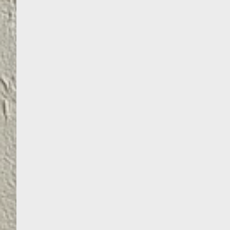
TEKSTŪRINĖ DANGA