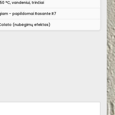
 °C, vandeniui, trinčiai
ygiam – papildomai Rasante R7
Colato (nubėgimų efektas)