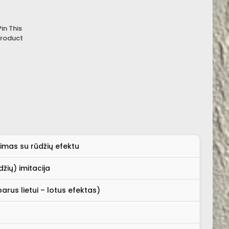
Pin This
roduct
imas su rūdžių efektu
žių) imitacija
arus lietui – lotus efektas)