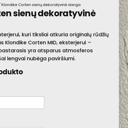
 Klondike Corten sienų dekoratyvinė danga
ten sienų dekoratyvinė
DEKORATYVINĖ
PRIEMONĖ
terjerui, kuri tiksliai atkuria originalų rūdžių
tas Klondike Corten MID, eksterjerui –
 pastarasis yra atsparus atmosferos
šai lengvai nubėga paviršiumi.
rodukto