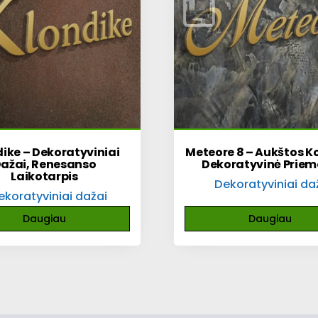
ike – Dekoratyviniai
Meteore 8 – Aukštos K
ažai, Renesanso
Dekoratyvinė Prie
Laikotarpis
Dekoratyviniai da
ekoratyviniai dažai
Daugiau
Daugiau