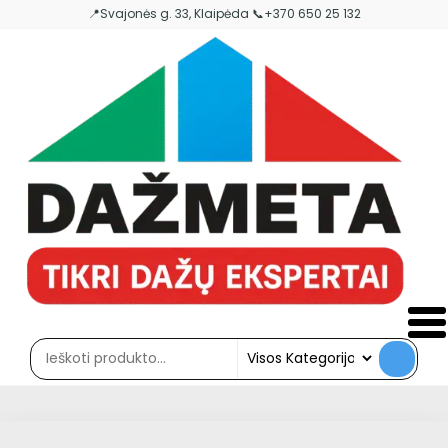
Skip
📍Svajonės g. 33, Klaipėda 📞+370 650 25 132
to
the
content