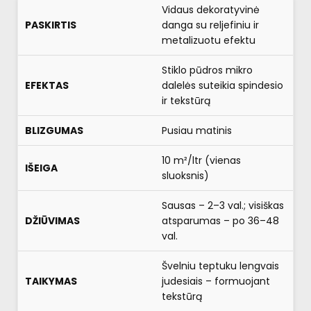
Vidaus dekoratyvinė
PASKIRTIS
danga su reljefiniu ir
metalizuotu efektu
Stiklo pūdros mikro
EFEKTAS
dalelės suteikia spindesio
ir tekstūrą
BLIZGUMAS
Pusiau matinis
10 m²/ltr (vienas
IŠEIGA
sluoksnis)
Sausas – 2–3 val.; visiškas
DŽIŪVIMAS
atsparumas – po 36–48
val.
Švelniu teptuku lengvais
TAIKYMAS
judesiais – formuojant
tekstūrą