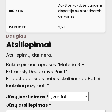
Aukštos kokybės vandens
RIŠIKLIS
dispersija su sintetinėmis
dervomis
PAKUOTĖ
2,5 L
Daugiau
Atsiliepimai
Atsiliepimų dar nėra.
Būkite pirmas aprašęs “Materia 3 –
Extremely Decorative Paint”
El. pašto adresas nebus skelbiamas.
Būtini
laukeliai pažymėti
*
Jūsų įvertinimas
*
Jūsų atsiliepimas
*