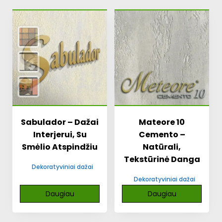
Sabulador – Dažai
Mateore 10
Interjerui, Su
Cemento –
Smėlio Atspindžiu
Natūrali,
Tekstūrinė Danga
Dekoratyviniai dažai
Dekoratyviniai dažai
Daugiau
Daugiau