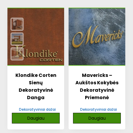
Klondike Corten
Mavericks –
Sienų
Aukštos Kokybės
Dekoratyvinė
Dekoratyvinė
Danga
Priemonė
Dekoratyviniai dažai
Dekoratyviniai dažai
Daugiau
Daugiau